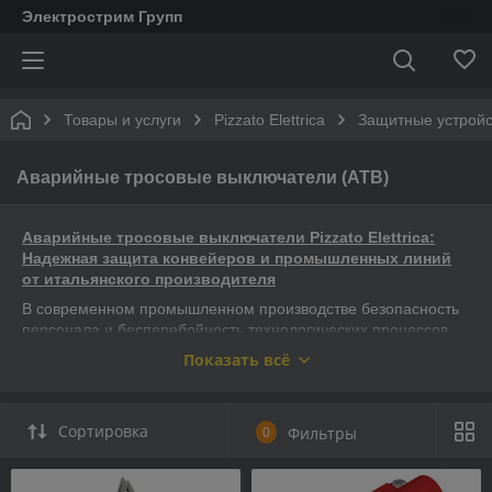
Электрострим Групп
Товары и услуги
Pizzato Elettrica
Защитные устройств
Аварийные тросовые выключатели (АТВ)
Аварийные тросовые выключатели Pizzato Elettrica:
Надежная защита конвейеров и промышленных линий
от итальянского производителя
В современном промышленном производстве безопасность
персонала и бесперебойность технологических процессов
являются абсолютным приоритетом. Одним из ключевых
Показать всё
элементов, обеспечивающих эти условия на протяженных
конвейерных линиях, крановых установках и других
производственных участках, являются
аварийные
Сортировка
0
Фильтры
тросовые выключатели
.
Что такое аварийный тросовый выключатель и зачем