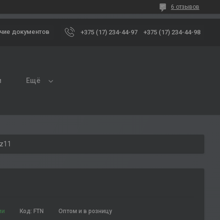
6 отзывов
чие документов
+375 (17) 234-44-97
+375 (17) 234-44-98
и
Ещё
7z11
ии
Код:
FTN
Оптом и в розницу