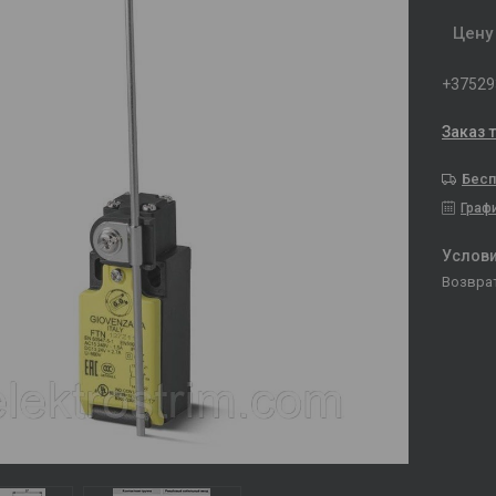
Цену
+37529
Заказ 
Бесп
Граф
возвра