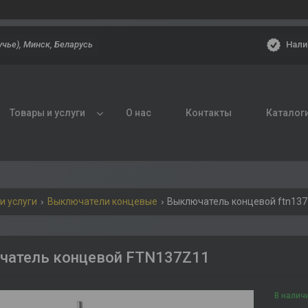
Нали
учье), Минск, Беларусь
Товары и услуги
О нас
Контакты
Каталог
и услуги
Выключатели концевые
Выключатель концевой ftn13
чатель концевой FTN137Z11
В налич