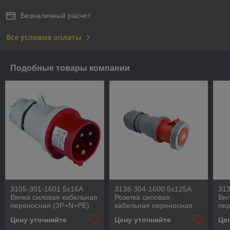
Безналичный расчет
Все условия оплаты
Подобные товары компании
3105-301-1601 5x16A
3138-304-1600 5x125A
313
Вилка силовая кабельная
Розетка силовая
Вил
переносная (3P+N+PE)
кабельная переносная
пе
IP44 TP ELECTRIC,
(3P+N+PE) IP67 TP
IP6
Цену уточняйте
Цену уточняйте
Це
Турция
ELECTRIC, Турция
Ту