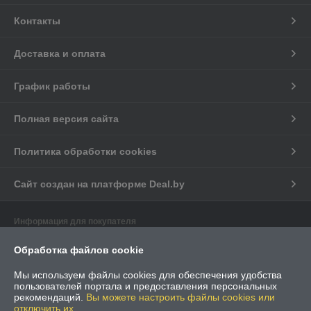
Контакты
Доставка и оплата
График работы
Полная версия сайта
Политика обработки cookies
Сайт создан на платформе Deal.by
Информация для покупателя
Юридическое лицо:
ООО «Электрострим Групп»
Обработка файлов cookie
220125, Минская обл., Минский р-н, Боровлянский с/с, д.Копище,
ул.Лопатина, д.6, пом. 5
Мы используем файлы cookies для обеспечения удобства
пользователей портала и предоставления персональных
Регистрационный номер ЕГР: 691823159
рекомендаций.
Вы можете настроить файлы cookies или
отключить их.
УНП: 691823159