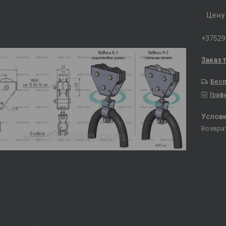
Цену
+37529
Заказ 
Бесп
Граф
возвра