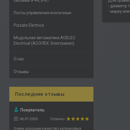
силовые IP44, IP67
Для правил
- диаметр т
- марку ил
Посты управления кнопочные
Pizzato Elettrica
Модульная автоматика AOELEC
Electrical (АОЭЛЕК Электрикал)
О нас
Отзывы
Покупатель
06.01.2020
Отлично
Очень хорошее качество кулачковых