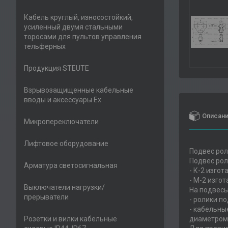
Кабель круглый, износостойкий,
усиленный двумя стальными
торосами для пультов управления
тельферных
Продукция STEUTE
Взрывозащищенные кабельные
вводы и аксессуары Ex
Описан
Микропереключатели
Лифтовое оборудование
Подвес рол
Подвес рол
Арматура светосигнальная
- К-2 изго
- М-2 изго
Выключатели нагрузки/
На подвесы
прерыватели
- ролики по
- кабельны
Розетки и вилки кабельные
диаметром 