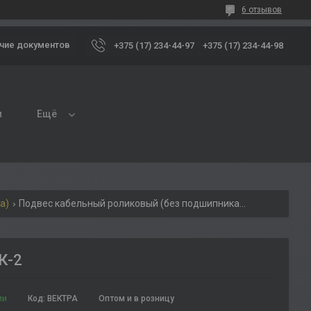
6 отзывов
чие документов
+375 (17) 234-44-97
+375 (17) 234-44-98
и
Ещё
а)
Подвес кабельный роликовый (без подшипника) к-2
К-2
ии
Код:
ВЕКТРА
Оптом и в розницу