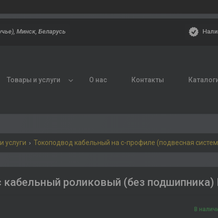
Нали
учье), Минск, Беларусь
Товары и услуги
О нас
Контакты
Каталог
и услуги
Токоподвод кабельный на с-профиле (подвесная систем
 кабельный роликовый (без подшипника) 
В налич