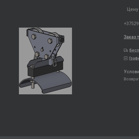
Цену
+37529
Заказ 
Бесп
Граф
возвра