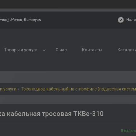
Нали
учье), Минск, Беларусь
Товары и услуги
О нас
Контакты
Каталог
и услуги
Токоподвод кабельный на с-профиле (подвесная систем
а кабельная тросовая ТКВе-310
В налич