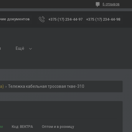
6 отзывов
чие документов
+375 (17) 234-44-97
+375 (17) 234-44-98
и
Ещё
а)
Тележка кабельная тросовая ткве-310
ии
Код:
ВЕКТРА
Оптом и в розницу