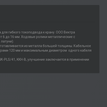
 для гибкого токоподвода к крану. ООО Вектра
т 6 до 16 мм. Ходовые ролики металлические с
латуни).
 изготавливается из металла большей толщины. Кабельное
етрами 120 мм и максимальным диаметром одного кабеля
 WK-PLS/41, KKH-B, улучшение заключается в применении