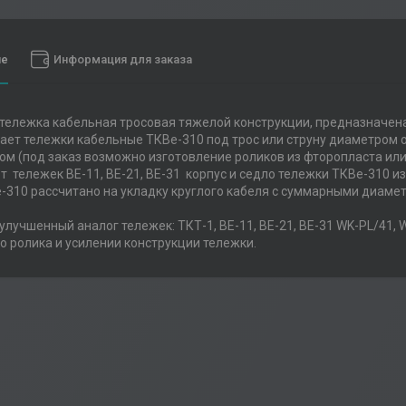
ие
Информация для заказа
 тележка кабельная тросовая тяжелой конструкции, предназначена
ает тележки кабельные ТКВе-310 под трос или струну диаметром о
м (под заказ возможно изготовление роликов из фторопласта или 
от тележек ВЕ-11, ВЕ-21, ВЕ-31 корпус и седло тележки ТКВе-310
-310 рассчитано на укладку круглого кабеля с суммарными диам
 улучшенный аналог тележек: ТКТ-1, ВЕ-11, ВЕ-21, ВЕ-31 WK-PL/41,
 ролика и усилении конструкции тележки.