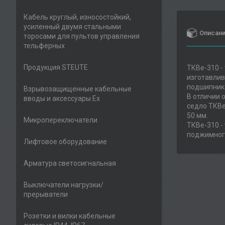
Кабель круглый, износостойкий,
усиленный двумя стальными
Описан
торосами для пультов управления
тельферных
Продукция STEUTE
ТКВе-310 -
изготавлив
подшипнико
Взрывозащищенные кабельные
В отличии 
вводы и аксессуары Ex
седло ТКВе
50 мм.
Микропереключатели
ТКВе-310 -
поджимного
Лифтовое оборудование
Арматура светосигнальная
Выключатели нагрузки/
прерыватели
Розетки и вилки кабельные