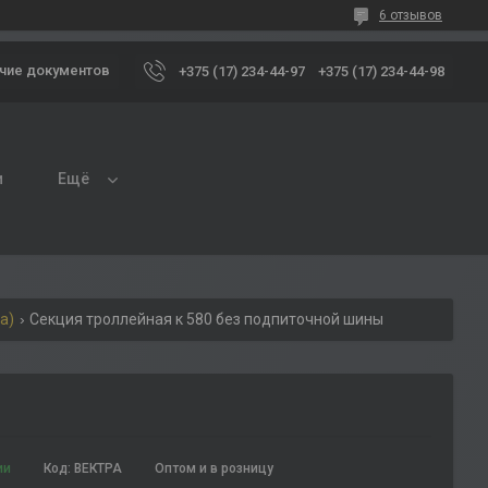
6 отзывов
чие документов
+375 (17) 234-44-97
+375 (17) 234-44-98
и
Ещё
а)
Секция троллейная к 580 без подпиточной шины
ии
Код:
ВЕКТРА
Оптом и в розницу