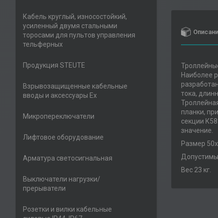
Кабель круглый, износостойкий,
усиленный двумя стальными
Описан
торосами для пультов управления
тельферных
Продукция STEUTE
Троллейны
Наиболее р
разработан
Взрывозащищенные кабельные
тока, длин
вводы и аксессуары Ex
Троллейная
планки, пр
Микропереключатели
секции К58
з
Лифтовое оборудование
Размер 50х
Допустимый
Арматура светосигнальная
Вес 23 кг.
Выключатели нагрузки/
прерыватели
Розетки и вилки кабельные