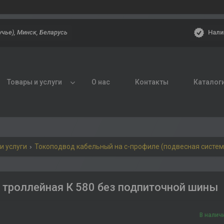
Нали
учье), Минск, Беларусь
Товары и услуги
О нас
Контакты
Каталог
и услуги
Токоподвод кабельный на с-профиле (подвесная систем
 троллейная К 580 без подпиточной шины
В налич