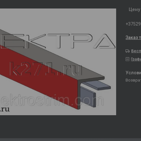
Цену
+37529
Заказ 
Бесп
Граф
возвра