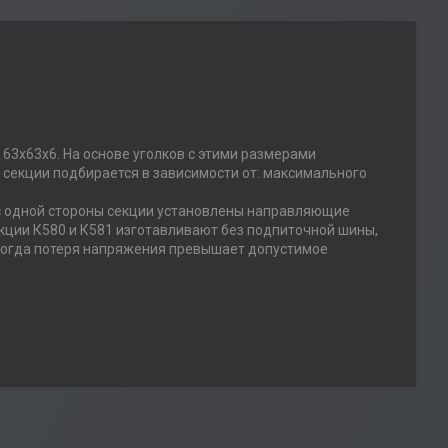
 63х63х6. На основе уголков с этими размерами
п секции подбирается в зависимости от: максимального
 с одной стороны секции установлены направляющие
екции К580 и К581 изготавливают без подпиточной шины,
х когда потеря напряжения превышает допустимое