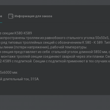
ие
Информация для заказа
е секции К580-К589
аспространены троллеи из равнобокого стального уголка 50х50х5,
 ряд типовых троллейных секций с обозначением К 580 - К 589. Ти
ны линии (потери напряжения), рабочей температуры.
 секция представляет из себя стальной уголок длинной 5850 мм,
и монтаже троллей секции соединяют сваркой через эти планки. С
2-К589 с подпиткой. Секции с подпиткой применяют в тех случая
начение.
5х6000 мм.
 длительный ток, 315А.