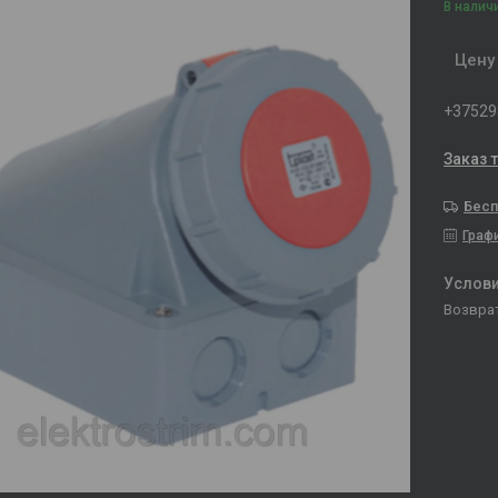
В налич
Цену
+37529
Заказ 
Бесп
Граф
возвра