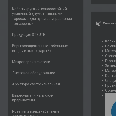
Кабель круглый, износостойкий,
усиленный двумя стальными
торосами для пультов управления
Описан
тельферных
Продукция STEUTE
Колич
Взрывозащищенные кабельные
Номин
вводы и аксессуары Ex
Мате
Степе
Гаран
Микропереключатели
Зажим
Матер
Лифтовое оборудование
Конта
Специ
Арматура светосигнальная
Проти
Ориен
Выключатели нагрузки/
прерыватели
Розетки и вилки кабельные