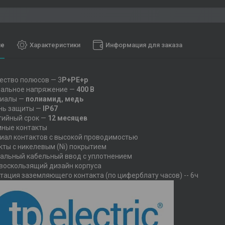
ие
Характеристики
Информация для заказа
ество полюсов — 3
P+PE+p
альное напряжение —
400 В
риалы —
полиамид, медь
нь защиты —
IP67
тийный срок —
12 месяцев
ные контакты
иал контактов с высокой проводимостью
кты с никелевым (Ni) покрытием
альный кабельный ввод с уплотнением
воскользящий дизайн корпуса
тация заземляющего контакта (по циферблату часов) -- 6ч