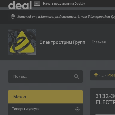
Начать продавать на Deal.by
Минский р-н, д.Копище, ул.Лопатина д.6, пом.5 (микрорайон Ур
Электрострим Групп
Главная
...
Розе
3132-3
ELECTR
Товары и услуги