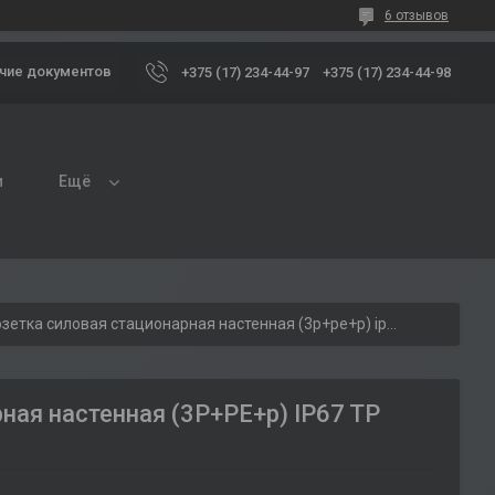
6 отзывов
чие документов
+375 (17) 234-44-97
+375 (17) 234-44-98
и
Ещё
3132-307-1600 4x63a розетка силовая стационарная настенная (3p+pe+p) ip67 tp electric, турция
ная настенная (3P+PE+p) IP67 TP