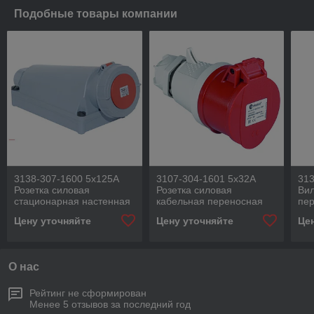
Подобные товары компании
3138-307-1600 5x125A
3107-304-1601 5x32A
313
Розетка силовая
Розетка силовая
Вил
стационарная настенная
кабельная переносная
пе
(3P+N+PE) IP67 TP
(3P+N+PE) IP44 TP
IP6
Цену уточняйте
Цену уточняйте
Це
ELECTRIC, Турция
ELECTRIC, Турция
Ту
О нас
Рейтинг не сформирован
Менее 5 отзывов за последний год