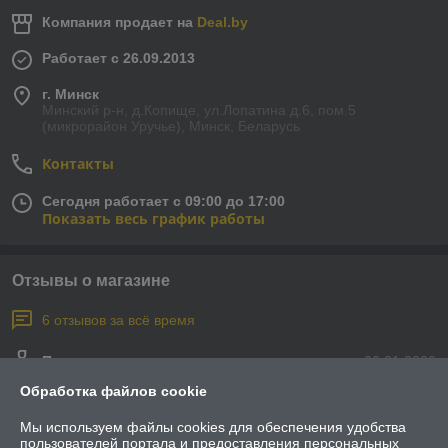
Компания продает на
Deal.by
Работает с 26.09.2013
г. Минск
Минский р-н, д.Копище, ул.Лопатина д.6, пом.5
(микрорайон Уручье), Минск, Беларусь
Контакты
Сегодня работает с 09:00 до 17:00
Показать весь график работы
Отзывы о магазине
6 отзывов за всё время
Покупатель
06.01.2020
Обработка файлов cookie
Отлично
Мы используем файлы cookies для обеспечения удобства
Очень хорошее качество кулачковых переключателей  не ожидал

пользователей портала и предоставления персональных