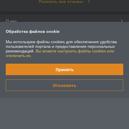
Показать все отзывы
О нас
Обработка файлов cookie
Контакты
Мы используем файлы cookies для обеспечения удобства
пользователей портала и предоставления персональных
Доставка и оплата
рекомендаций.
Вы можете настроить файлы cookies или
отключить их.
График работы
Принять
Полная версия сайта
Отклонить
Политика обработки cookies
Сайт создан на платформе Deal.by
Информация для покупателя
Юридическое лицо:
ООО «Электрострим Групп»