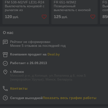
FM 538-М2/VF LE31-R24
FR 651-W3M2
FG
Выключатель концевой с
Позиционный
Вы
рычагом из
выключатель с кнопкой
со
нержавеющей стали IP67
сброса, производитель
акт
120
125
85
руб.
руб.
Pizzato Elettrica
Pizzato Elettrica
Elet
О нас
Рейтинг не сформирован
Менее 5 отзывов за последний год
Компания продает на
Deal.by
Работает с 26.09.2013
г. Минск
Минский р-н, д.Копище, ул.Лопатина д.6, пом.5
(микрорайон Уручье), Минск, Беларусь
Контакты
Показать весь график работы
Сегодня выходной