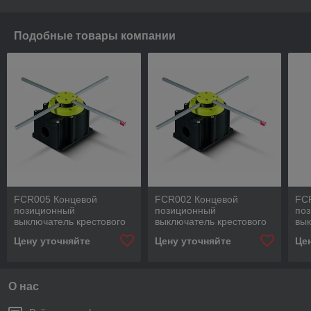
Подобные товары компании
FCR005 Концевой
FCR002 Концевой
FC
позиционный
позиционный
по
выключатель крестового
выключатель крестового
вык
типа одна скорость, две
типа одна скорость, две
тип
Цену уточняйте
Цену уточняйте
Це
штанги 200мм
штанги 200мм
шт
О нас