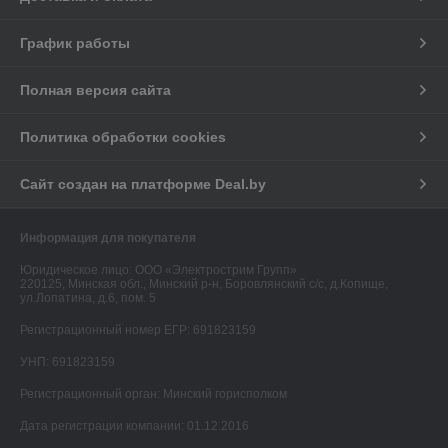
График работы
Полная версия сайта
Политика обработки cookies
Сайт создан на платформе Deal.by
Информация для покупателя
Юридическое лицо:
ООО «Электрострим Групп»
220125, Минская обл., Минский р-н, Боровлянский с/с, д.Копище,
ул.Лопатина, д.6, пом. 5
Регистрационный номер ЕГР: 691823159
УНП: 691823159
Регистрационный орган: Минский горисполком
Дата регистрации компании: 01.12.2016