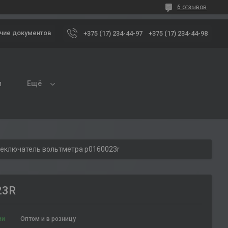
6 отзывов
чие документов
+375 (17) 234-44-97
+375 (17) 234-44-98
и
Ещё
еключатель вольтметра p0160023r
23R
ии
Оптом и в розницу