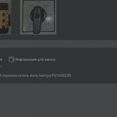
ие
Информация для заказа
й переключатель вольтметра P0160023R