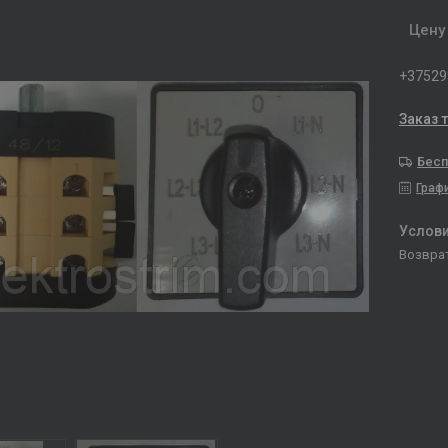
Цену
+37529
Заказ 
Бесп
Граф
возвра