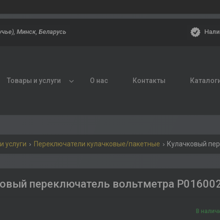
Нали
учье), Минск, Беларусь
Товары и услуги
О нас
Контакты
Каталог
и услуги
Переключатели кулачковые/пакетные
Кулачковый пер
овый переключатель вольтметра P01600
В налич