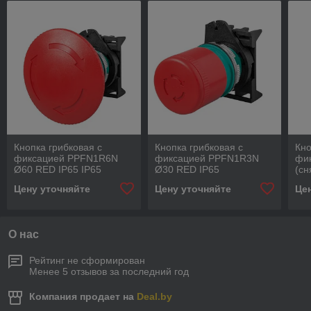
Кнопка грибковая с
Кнопка грибковая с
Кно
фиксацией PPFN1R6N
фиксацией PPFN1R3N
фик
Ø60 RED IP65 IP65
Ø30 RED IP65
(сн
PP
Цену уточняйте
Цену уточняйте
Це
О нас
Рейтинг не сформирован
Менее 5 отзывов за последний год
Компания продает на
Deal.by