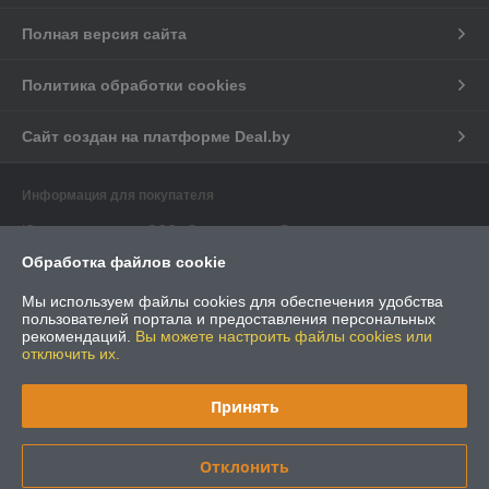
Полная версия сайта
Политика обработки cookies
Сайт создан на платформе Deal.by
Информация для покупателя
Юридическое лицо:
ООО «Электрострим Групп»
220125, Минская обл., Минский р-н, Боровлянский с/с, д.Копище,
Обработка файлов cookie
ул.Лопатина, д.6, пом. 5
Регистрационный номер ЕГР: 691823159
Мы используем файлы cookies для обеспечения удобства
пользователей портала и предоставления персональных
УНП: 691823159
рекомендаций.
Вы можете настроить файлы cookies или
отключить их.
Регистрационный орган: Минский горисполком
Дата регистрации компании: 01.12.2016
Принять
Ссылка на свидетельство/лицензию
Отклонить
Местонахождение книги жалоб и предложений: Минский р-н,
д.Копище, ул.Лопатина д.6, пом.5 (микрорайон Уручье)