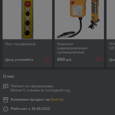
Пост тельферный
Комплект
ПО
радиоуправления
3/E
промышленный
дистанционный F24-8D
650
Цену уточняйте
Це
руб.
для крана 2-х скоростной
О нас
Рейтинг не сформирован
Менее 5 отзывов за последний год
Компания продает на
Deal.by
Работает с 26.09.2013